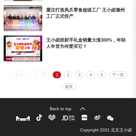
重注打造凤爪零食超级工厂 王小卤滁州
工厂正式投产
王小卤抓财手礼盒销量大涨300%，年轻
人年货为何爱买它？
首页
上一页
1
2
3
4
5
下一页
尾页
Back to top
Copyright 2021 北京王小卤