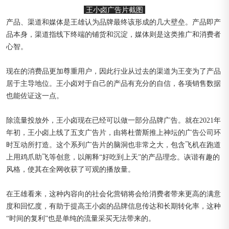
王小卤广告片截图
产品、渠道和媒体是王雄认为品牌最终该形成的几大壁垒。产品即产
品本身，渠道指线下终端的铺货和沉淀，媒体则是这类推广和消费者
心智。
现在的消费品更加尊重用户，因此行业从过去的渠道为王变为了产品
居于主导地位。王小卤对于自己的产品有充分的自信，各项销售数据
也能佐证这一点。
除流量投放外，王小卤现在已经可以做一部分品牌广告。就在2021年
年初，王小卤上线了五支广告片，由将杜蕾斯推上神坛的广告公司环
时互动所打造。这个系列广告片的脑洞也非常之大，包含飞机在跑道
上用鸡爪助飞等创意，以阐释“好吃到上天”的产品理念。诙谐有趣的
风格，使其在全网收获了可观的播放量。
在王雄看来，这种内容向的社会化营销将会给消费者带来更高的满意
度和回忆度，有助于提高王小卤的品牌信息传达和长期转化率，这种
“时间的复利”也是单纯的流量采买无法带来的。