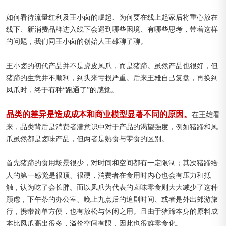
如何看待流量红利及王小卤的崛起、为何要在线上起家后将重心放在
线下、新消费品牌进入线下会遇到哪些困境、有哪些思考，带着这样
的问题，我们同王小卤的创始人王雄聊了聊。
王小卤的初代产品并不是虎皮凤爪，而是猪蹄。虽然产品也很好，但
猪蹄的生意并不顺利，到头来亏损严重。后来王雄自己复盘，再换到
凤爪时，终于有种“跑通了”的感觉。
品类的差异是造成成本和商业模型显著不同的原因。
在王雄看
来，品类背后是消费者潜意识中对于产品的渴望强度，例如猪蹄和凤
爪虽然都是卤味产品，但两者是熟食与零食的区别。
首先猪蹄的食用场景很少，对时间和空间都有一定限制；其次猪蹄给
人的第一感觉是很顶、很硬，消费者在食用时内心也会有压力和抵
触，认为吃了会长胖。而以凤爪为代表的卤味零食则大大减少了这种
顾虑，下午茶的办公室、晚上九点后的追剧时间、或者是外出郊游旅
行，携带简单方便，也有放松与休闲之用。且由于猪蹄本身的原料成
本比凤爪高出很多，溢价空间有限，因此也很难零食化。