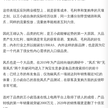
这些表现反应到商业模型上，就是获客成本、毛利率和复购率的天壤
之别。以王小卤自身的实际经历估算，同一主播分别带货猪蹄和凤
爪，同样的流量投放，流量效率能相差五到六倍。
因此王雄认为，品类的红利，是王小卤能够起势的第一大原因。大品
类产生大红利，烟和酒是常见的获客容易、复购高、毛利高的好生
意，内衣行业之所以能诞生UBRAS、内外这样的新品牌，也是因为它
是一个代表了强女性内心需求的入口级品类。
凤爪也是一个大品类。在2019年为产品转向做的调研中，“凤爪”和“无
骨凤爪”两个关键词均进入了淘宝生意参谋食品类搜索排行的前十
名；已经上市的有友食品，仅泡椒凤爪一项就达到年销售额近9亿的
体量；王小卤自己的首批凤爪产品测试，在获客及复购方面的反馈即
非常可观。
选对了品类的王小卤迅速在线上电商平台上取得了骄人的成绩，产品
转线的第一年销量就突破2000万元，2020年的销售额更是翻了十倍至