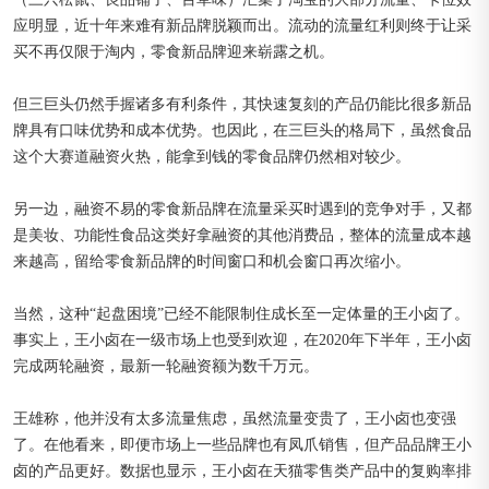
应明显，近十年来难有新品牌脱颖而出。流动的流量红利则终于让采
买不再仅限于淘内，零食新品牌迎来崭露之机。
但三巨头仍然手握诸多有利条件，其快速复刻的产品仍能比很多新品
牌具有口味优势和成本优势。也因此，在三巨头的格局下，虽然食品
这个大赛道融资火热，能拿到钱的零食品牌仍然相对较少。
另一边，融资不易的零食新品牌在流量采买时遇到的竞争对手，又都
是美妆、功能性食品这类好拿融资的其他消费品，整体的流量成本越
来越高，留给零食新品牌的时间窗口和机会窗口再次缩小。
当然，这种“起盘困境”已经不能限制住成长至一定体量的王小卤了。
事实上，王小卤在一级市场上也受到欢迎，在2020年下半年，王小卤
完成两轮融资，最新一轮融资额为数千万元。
王雄称，他并没有太多流量焦虑，虽然流量变贵了，王小卤也变强
了。在他看来，即便市场上一些品牌也有凤爪销售，但产品品牌王小
卤的产品更好。数据也显示，王小卤在天猫零售类产品中的复购率排