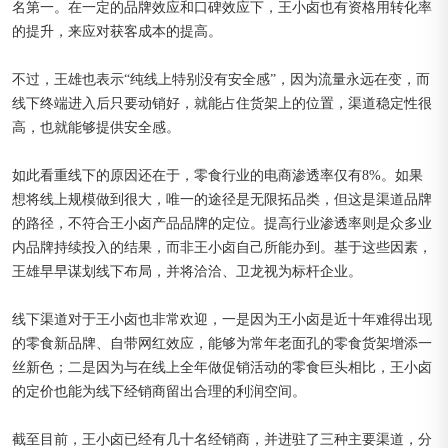
名第一。在一定的品牌效应和口碑效应下，王小卤也有资格用转化率
的提升，来应对获客成本的提高。
不过，王雄也表示“纯线上特别没有安全感”，因为流量永远在变，而
线下终端进入后只要动销好，就能占住货架上的位置，渠道稳定性很
高，也就能够提供安全感。
如此看重线下的原因还在于，零食行业的电商渗透率仅有8%。如果
想将线上规模做到很大，唯一的途径是无限拓品类，但这是渠道品牌
的路径，不符合王小卤产品品牌的定位。提高行业渗透率则是众多业
内品牌持续投入的结果，而非王小卤自己所能办到。基于这些因素，
王雄早早谋划线下布局，并将洽洽、卫龙视为标杆企业。
线下渠道对于王小卤也非常欢迎，一是因为王小卤是近十年难得出现
的零食新品牌、自带网红效应，能够为常年老面孔的零食货架增添一
丝新色；二是因为与在线上全年做促销活动的零食巨头相比，王小卤
的定价也能为线下经销商留出合理的利润空间。
截至目前，王小卤已经有几十名经销商，并进驻了三种主要渠道，分