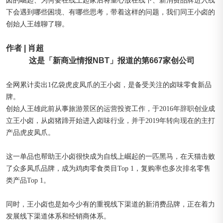
卤的崛起、为何要在线上起家后将重心放在线下、新消费品牌进入线
下会遇到哪些困境、有哪些思考，带着这样的问题，我们同王小卤的
创始人王雄聊了聊。
作者 | 肖超
这是「新商业情报NBT」报道的第667家创公司
全网累计卖出1亿袋虎皮凤爪的王小卤，是备受关注的卤味零食新品
牌。
创始人王雄此前从事旅游景区的运营投资工作，于2016年辞职创业成
立王小卤，从卤猪蹄开始进入卤味行业，并于2019年转向现在的主打
产品虎皮凤爪。
这一单品也帮助王小卤很快成为自线上崛起的一匹黑马，在天猫击败
了众多凤爪品牌，成为鸡肉零食类目Top 1，复购率也多次排名零售
类产品Top 1。
同时，王小卤也是如今少有的重视线下渠道的新消费品牌，正在着力
发展线下渠道体系和经销商体系。